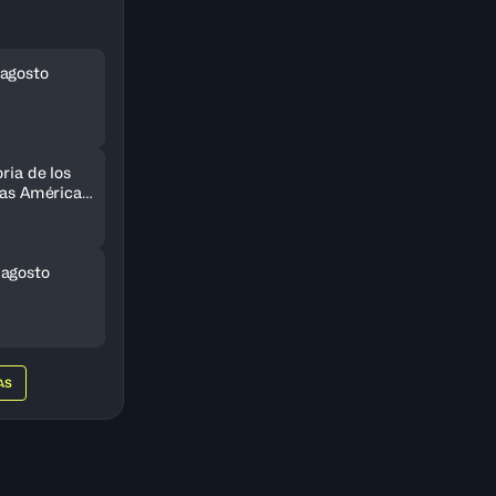
agosto
ria de los
 las Américas
do
 agosto
AS