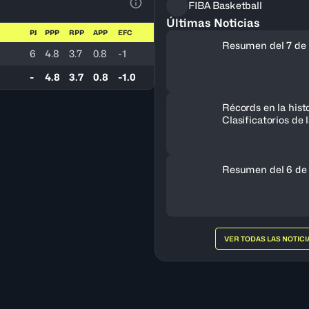
FIBA Basketball
Ver la leyenda
Últimas Noticias
PJ
PPP
RPP
APP
EFC
Resumen del 7 de 
6
4.8
3.7
0.8
-1
-
4.8
3.7
0.8
-1.0
Récords en la histo
Clasificatorios de
a la Copa del Mun
Resumen del 6 de
VER TODAS LAS NOTICI