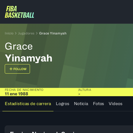
Inicio
Jugadores
Grace Yinamyah
Grace
Yinamyah
FOLLOW
FECHA DE NACIMIENTO
ALTURA
11 ene 1988
-
Estadísticas de carrera
Logros
Noticia
Fotos
Videos