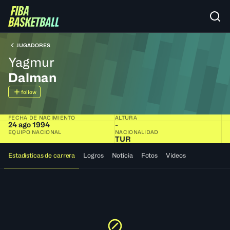
JUGADORES
Yagmur
Dalman
follow
FECHA DE NACIMIENTO
ALTURA
24 ago 1994
-
EQUIPO NACIONAL
NACIONALIDAD
TUR
Estadísticas de carrera
Logros
Noticia
Fotos
Videos