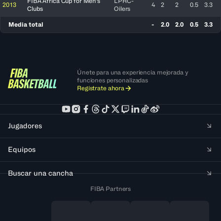
FIBA Africa Cup for Men's
LPRC-
2013
4
2
2
0.5
3.3
Clubs
Oilers
Media total
-
2.0
2.0
0.5
3.3
Únete para una experiencia mejorada y
funciones personalizadas
Regístrate ahora
Jugadores
Equipos
Buscar una cancha
FIBA Partners