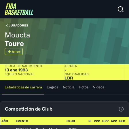
JUGADORES
Moucta
Toure
follow
FECHA DE NACIMIENTO
ALTURA
13 ene 1993
-
EQUIPO NACIONAL
NACIONALIDAD
LBR
Estadísticas de carrera
Logros
Noticia
Fotos
Videos
Competición de Club
Ver 
AÑO
EVENTO
CLUB
PJ
PPP
RPP
APP
EFC