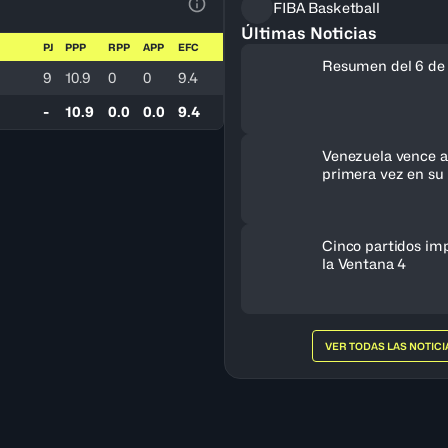
FIBA Basketball
Ver la leyenda
Últimas Noticias
PJ
PPP
RPP
APP
EFC
Resumen del 6 de
9
10.9
0
0
9.4
-
10.9
0.0
0.0
9.4
Venezuela vence a 
primera vez en su 
clasifica al FIBA 
Femenino 2027
Cinco partidos im
la Ventana 4
VER TODAS LAS NOTICI