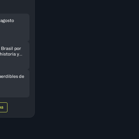
 agosto
Brasil por
historia y
AmeriCup
perdibles de
AS