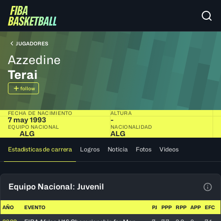
JUGADORES
Azzedine
Terai
follow
FECHA DE NACIMIENTO
ALTURA
7 may 1993
-
EQUIPO NACIONAL
NACIONALIDAD
ALG
ALG
Estadísticas de carrera
Logros
Noticia
Fotos
Videos
Equipo Nacional: Juvenil
Ver 
AÑO
EVENTO
PJ
PPP
RPP
APP
EFC