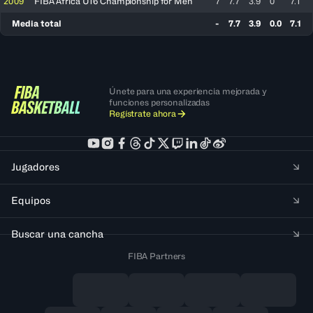
2009
FIBA Africa U16 Championship for Men
7
7.7
3.9
0
7.1
Media total
-
7.7
3.9
0.0
7.1
Únete para una experiencia mejorada y
funciones personalizadas
Regístrate ahora
Jugadores
Equipos
Buscar una cancha
FIBA Partners