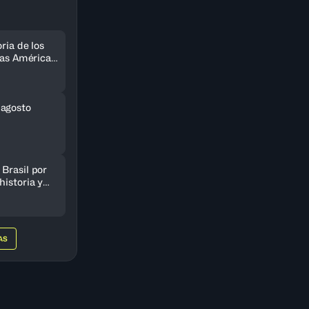
ria de los
 las Américas
do
 agosto
Brasil por
historia y
AmeriCup
AS