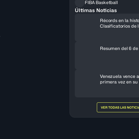
FIBA Basketball
Últimas Noticias
Récords en la histo
Clasificatorios de
a la Copa del Mun
a
Resumen del 6 de
Venezuela vence a 
primera vez en su 
clasifica al FIBA 
Femenino 2027
VER TODAS LAS NOTICI