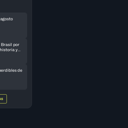
 agosto
Brasil por
historia y
AmeriCup
perdibles de
AS