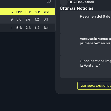
FIBA Basketball
Ver la leyenda
Últimas Noticias
PJ
PPP
RPP
APP
EFC
Resumen del 6 de
9
5.6
2.4
1.2
6.1
-
5.6
2.4
1.2
6.1
Venezuela vence a 
primera vez en su 
clasifica al FIBA 
Femenino 2027
Cinco partidos im
la Ventana 4
VER TODAS LAS NOTICI