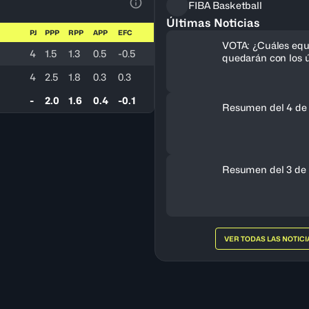
FIBA Basketball
Ver la leyenda
Últimas Noticias
PJ
PPP
RPP
APP
EFC
VOTA: ¿Cuáles equ
4
1.5
1.3
0.5
-0.5
quedarán con los ú
cupos al FIBA Am
4
2.5
1.8
0.3
0.3
Femenino 2027?
-
2.0
1.6
0.4
-0.1
Resumen del 4 de
Resumen del 3 de 
VER TODAS LAS NOTICI