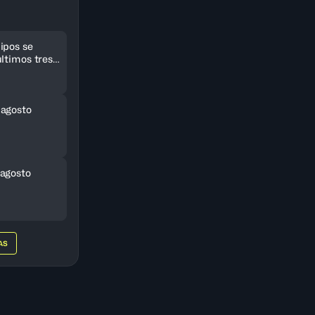
ipos se
ltimos tres
eriCup
 agosto
agosto
AS