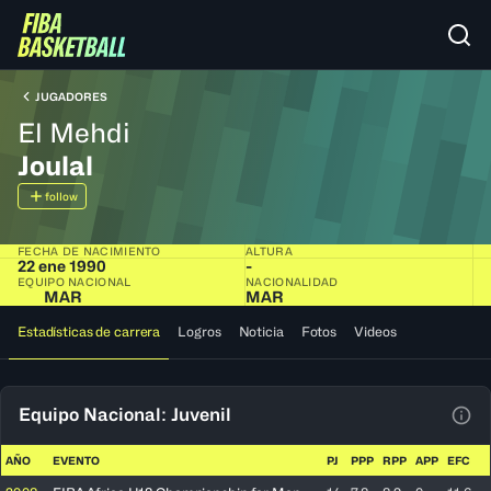
JUGADORES
El Mehdi
Joulal
follow
FECHA DE NACIMIENTO
ALTURA
22 ene 1990
-
EQUIPO NACIONAL
NACIONALIDAD
MAR
MAR
Estadísticas de carrera
Logros
Noticia
Fotos
Videos
Equipo Nacional: Juvenil
Ver 
AÑO
EVENTO
PJ
PPP
RPP
APP
EFC