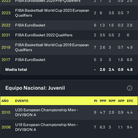
2023
FIBA EuroBasket 2025 Pre-Qualifiers
2
1
2
0.5
2.5
FIBA Basketball World Cup 2023 European
2023
2
6
3.5
0.5
7
Qualifiers
2022
FIBA EuroBasket
6
1.3
1.5
0.3
2.8
2021
FIBA EuroBasket 2022 Qualifiers
2
3.5
0.5
2
6
FIBA Basketball World Cup 2019 European
2019
7
2.6
3
0.7
4.9
Qualifiers
2017
FIBA EuroBasket
5
3
3
1.8
6.8
Media total
-
2.6
2.4
0.9
4.8
Equipo Nacional: Juvenil
Ver 
AÑO
EVENTO
PJ
PPP
RPP
APP
EFC
U20 European Championship Men -
2010
9
4.7
2.9
0.9
4.4
DIVISION A
U18 European Championship Men -
2008
7
6.3
3
1.1
9.4
DIVISION A