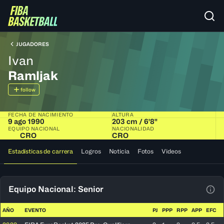
JUGADORES
Ivan
Ramljak
follow
FECHA DE NACIMIENTO
ALTURA
9 ago 1990
203 cm / 6'8"
EQUIPO NACIONAL
NACIONALIDAD
CRO
CRO
Estadísticas de carrera
Logros
Noticia
Fotos
Videos
Equipo Nacional: Senior
Ver 
AÑO
EVENTO
PJ
PPP
RPP
APP
EFC