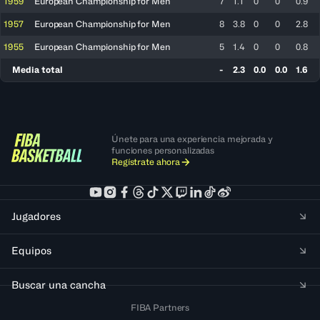
1959
European Championship for Men
7
1.1
0
0
0.9
1957
European Championship for Men
8
3.8
0
0
2.8
1955
European Championship for Men
5
1.4
0
0
0.8
Media total
-
2.3
0.0
0.0
1.6
Únete para una experiencia mejorada y
funciones personalizadas
Regístrate ahora
Jugadores
Equipos
Buscar una cancha
FIBA Partners