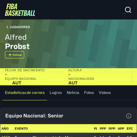
JUGADORES
Alfred
Probst
follow
FECHA DE NACIMIENTO
ALTURA
-
-
EQUIPO NACIONAL
NACIONALIDAD
AUT
AUT
Estadísticas de carrera
Logros
Noticia
Fotos
Videos
Equipo Nacional: Senior
Ver 
AÑO
EVENTO
PJ
PPP
RPP
APP
EFC