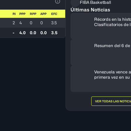
FIBA Basketball
Ver la leyenda
Últimas Noticias
PJ
PPP
RPP
APP
EFC
Récords en la histo
2
4
0
0
3.5
Clasificatorios de
a la Copa del Mun
-
4.0
0.0
0.0
3.5
Resumen del 6 de
Venezuela vence a 
primera vez en su 
clasifica al FIBA 
Femenino 2027
VER TODAS LAS NOTICI