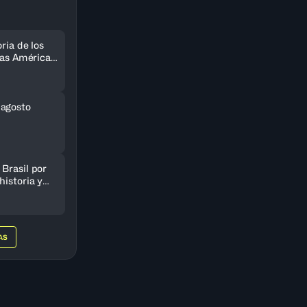
ria de los
 las Américas
do
 agosto
Brasil por
historia y
AmeriCup
AS