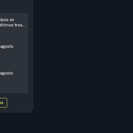
ipos se
ltimos tres
eriCup
 agosto
agosto
AS