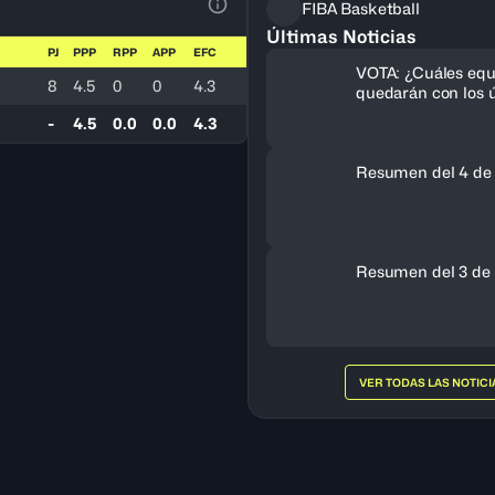
FIBA Basketball
Ver la leyenda
Últimas Noticias
PJ
PPP
RPP
APP
EFC
VOTA: ¿Cuáles equ
8
4.5
0
0
4.3
quedarán con los ú
cupos al FIBA Am
-
4.5
0.0
0.0
4.3
Femenino 2027?
Resumen del 4 de
Resumen del 3 de 
VER TODAS LAS NOTICI