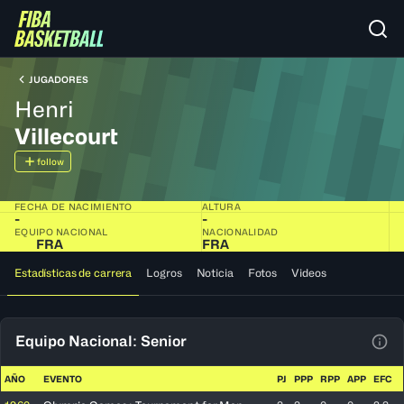
JUGADORES
Henri
Villecourt
follow
FECHA DE NACIMIENTO
ALTURA
-
-
EQUIPO NACIONAL
NACIONALIDAD
FRA
FRA
Estadísticas de carrera
Logros
Noticia
Fotos
Videos
Equipo Nacional: Senior
Ver 
AÑO
EVENTO
PJ
PPP
RPP
APP
EFC