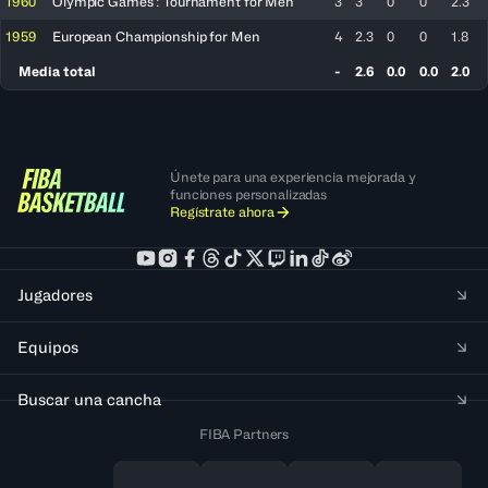
1960
Olympic Games : Tournament for Men
3
3
0
0
2.3
1959
European Championship for Men
4
2.3
0
0
1.8
Media total
-
2.6
0.0
0.0
2.0
Únete para una experiencia mejorada y
funciones personalizadas
Regístrate ahora
Jugadores
Equipos
Buscar una cancha
FIBA Partners