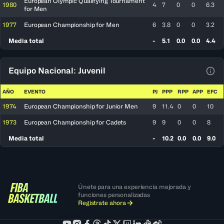
European Olympic Qualifying Tournament
1980
4
7
0
0
6.3
for Men
1977
European Championship for Men
6
3.8
0
0
3.2
Media total
-
5.1
0.0
0.0
4.4
Equipo Nacional: Juvenil
Ver 
AÑO
EVENTO
PJ
PPP
RPP
APP
EFC
1974
European Championship for Junior Men
9
11.4
0
0
10
1973
European Championship for Cadets
9
9
0
0
8
Media total
-
10.2
0.0
0.0
9.0
Únete para una experiencia mejorada y
funciones personalizadas
Regístrate ahora