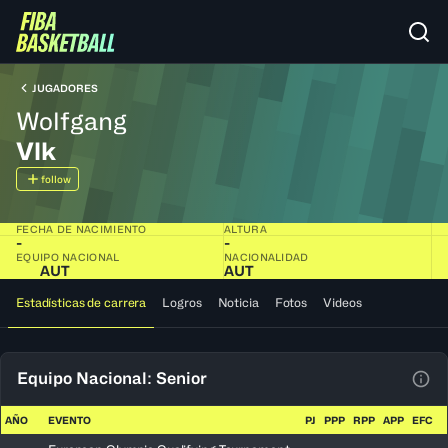
JUGADORES
Wolfgang
Vlk
follow
FECHA DE NACIMIENTO
ALTURA
-
-
EQUIPO NACIONAL
NACIONALIDAD
AUT
AUT
Estadísticas de carrera
Logros
Noticia
Fotos
Videos
Equipo Nacional: Senior
Ver 
AÑO
EVENTO
PJ
PPP
RPP
APP
EFC