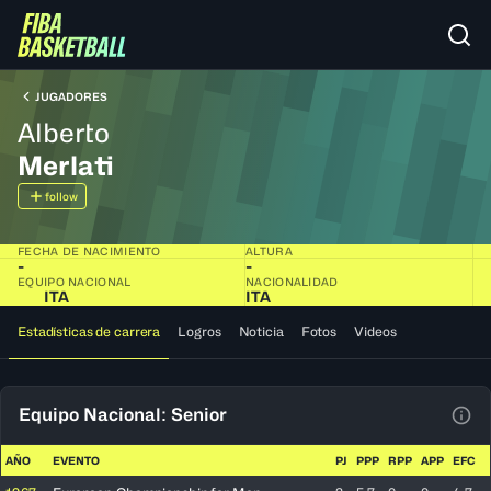
JUGADORES
Alberto
Merlati
follow
FECHA DE NACIMIENTO
ALTURA
-
-
EQUIPO NACIONAL
NACIONALIDAD
ITA
ITA
Estadísticas de carrera
Logros
Noticia
Fotos
Videos
Equipo Nacional: Senior
Ver 
AÑO
EVENTO
PJ
PPP
RPP
APP
EFC