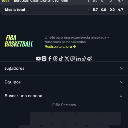
1967
European Championship for Men
3
5.7
0
0
4.7
Media total
-
5.7
0.0
0.0
4.7
Únete para una experiencia mejorada y
funciones personalizadas
Regístrate ahora
Jugadores
Equipos
Buscar una cancha
FIBA Partners