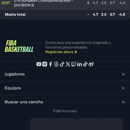
U16 European Championship Men -
2007
6
4.7
2.3
0.7
-4.5
DIVISION B
Media total
-
4.7
2.3
0.7
-4.5
Únete para una experiencia mejorada y
funciones personalizadas
Regístrate ahora
Jugadores
Equipos
Buscar una cancha
FIBA Partners