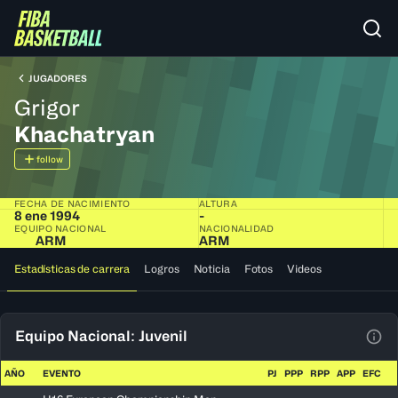
JUGADORES
Grigor
Khachatryan
follow
FECHA DE NACIMIENTO
ALTURA
8 ene 1994
-
EQUIPO NACIONAL
NACIONALIDAD
ARM
ARM
Estadísticas de carrera
Logros
Noticia
Fotos
Videos
Equipo Nacional: Juvenil
Ver 
AÑO
EVENTO
PJ
PPP
RPP
APP
EFC