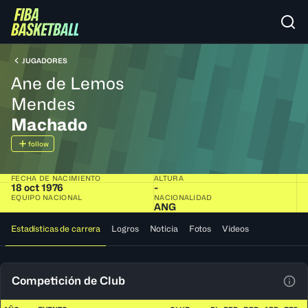
JUGADORES
Ane de Lemos
Mendes
Machado
follow
FECHA DE NACIMIENTO
ALTURA
18 oct 1976
-
EQUIPO NACIONAL
NACIONALIDAD
ANG
Estadísticas de carrera
Logros
Noticia
Fotos
Videos
Competición de Club
Ver 