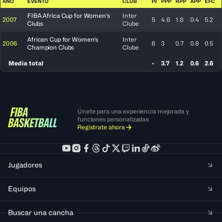
AÑO
EVENTO
CLUB
PJ
PPP
RPP
APP
EFC
FIBA Africa Cup for Women's
Inter
2007
5
4.6
1.8
0.4
5.2
Clubs
Clube
African Cup for Women's
Inter
2006
6
3
0.7
0.8
0.5
Champion Clubs
Clube
Media total
-
3.7
1.2
0.6
2.6
Únete para una experiencia mejorada y
funciones personalizadas
Regístrate ahora
Jugadores
Equipos
Buscar una cancha