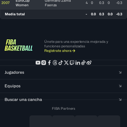
EuroCup
Germano Zama
2007
4
0
0.3
0
-0.3
Women
Faenza
Media total
-
0.0
0.3
0.0
-0.3
Únete para una experiencia mejorada y
funciones personalizadas
Regístrate ahora
Jugadores
Equipos
Buscar una cancha
FIBA Partners