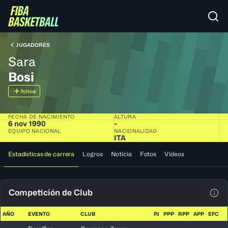
JUGADORES
Sara
Bosi
follow
FECHA DE NACIMIENTO
ALTURA
6 nov 1990
-
EQUIPO NACIONAL
NACIONALIDAD
ITA
Estadísticas de carrera
Logros
Noticia
Fotos
Videos
Competición de Club
Ver 
AÑO
EVENTO
CLUB
PJ
PPP
RPP
APP
EFC