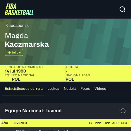
JUGADORES
Magda
Kaczmarska
follow
FECHA DE NACIMIENTO
ALTURA
14 jul 1990
-
EQUIPO NACIONAL
NACIONALIDAD
POL
POL
Estadísticas de carrera
Logros
Noticia
Fotos
Videos
Equipo Nacional: Juvenil
Ver 
AÑO
EVENTO
PJ
PPP
RPP
APP
EFC