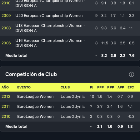
U20 European Championship Women -
2010
8
9.1
3.8
1.9
8.1
DIVISION A
2009
U20 European Championship Women
9
3.2
1.7
1.1
3.2
U18 European Championship Women -
2008
8
9.8
5.6
3.4
11
DIVISION A
U16 European Championship Women -
2006
8
11.5
3.6
2.5
8.5
DIVISION A
Media total
-
8.2
3.6
2.2
7.6
Competición de Club
Ver 
AÑO
EVENTO
CLUB
PJ
PPP
RPP
APP
EFC
2012
EuroLeague Women
Lotos Gdynia
10
1.6
1.4
0.7
0.9
2011
EuroLeague Women
Lotos Gdynia
7
3.7
2.4
1.6
4.1
2010
EuroLeague Women
Lotos Gdynia
3
0.3
0.3
0
-0.3
Media total
-
2.1
1.6
0.9
1.8