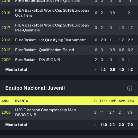
2019
FIBA EuroBasket 2021 Pre-Qualifiers
3
0
0
0
-1
FIBA Basketball World Cup 2019 European
2019
6
2
0.8
1
2
Qualifiers
FIBA Basketball World Cup 2019 European
2017
3
2
0
1.3
1.7
Pre-Qualifiers
2013
EuroBasket - 1st Qualifying Tournament
6
2.3
1
1.2
2.2
2012
EuroBasket - Qualification Round
6
0
0.8
0.8
0.2
2009
EuroBasket - DIVISION B
2
0
0
1.5
1
Media total
-
1.2
0.6
1.0
1.2
Equipo Nacional: Juvenil
Ver 
AÑO
EVENTO
PJ
PPP
RPP
APP
EFC
U20 European Championship Men -
2006
8
11
2.4
2
7.9
DIVISION B
Media total
-
11.0
2.4
2.0
7.9