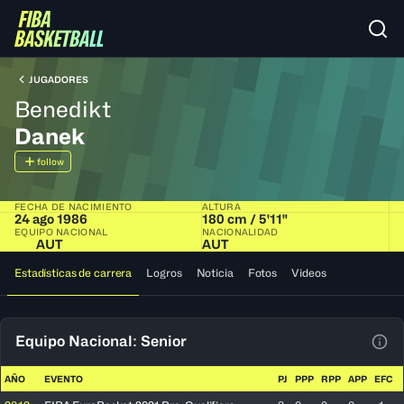
JUGADORES
Benedikt
Danek
follow
FECHA DE NACIMIENTO
ALTURA
24 ago 1986
180 cm / 5'11"
EQUIPO NACIONAL
NACIONALIDAD
AUT
AUT
Estadísticas de carrera
Logros
Noticia
Fotos
Videos
Equipo Nacional: Senior
Ver 
AÑO
EVENTO
PJ
PPP
RPP
APP
EFC