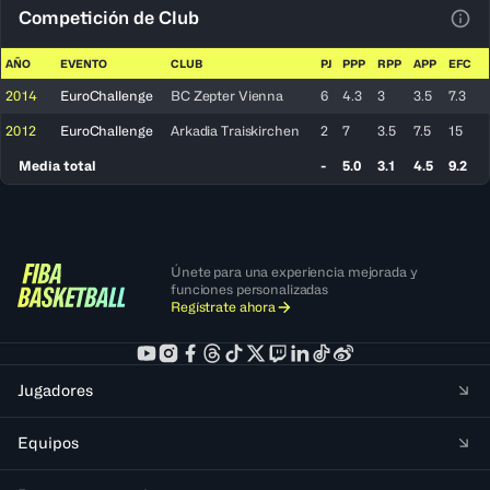
Competición de Club
Ver 
AÑO
EVENTO
CLUB
PJ
PPP
RPP
APP
EFC
2014
EuroChallenge
BC Zepter Vienna
6
4.3
3
3.5
7.3
2012
EuroChallenge
Arkadia Traiskirchen
2
7
3.5
7.5
15
Media total
-
5.0
3.1
4.5
9.2
Únete para una experiencia mejorada y
funciones personalizadas
Regístrate ahora
Jugadores
Equipos