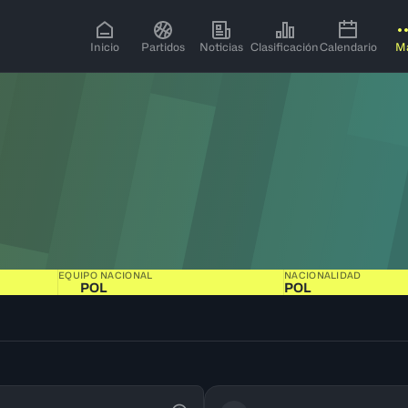
Inicio
Partidos
Noticias
Clasificación
Calendario
M
EQUIPO NACIONAL
NACIONALIDAD
POL
POL