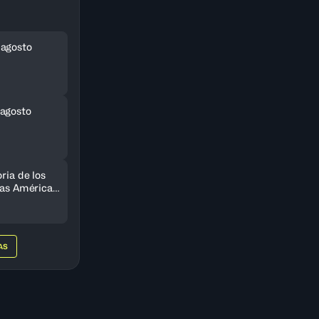
 agosto
agosto
ria de los
 las Américas
do
AS