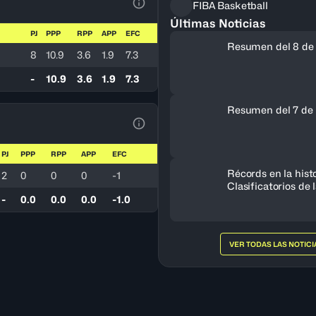
FIBA Basketball
Ver la leyenda
Últimas Noticias
PJ
PPP
RPP
APP
EFC
Resumen del 8 de
8
10.9
3.6
1.9
7.3
-
10.9
3.6
1.9
7.3
Resumen del 7 de 
Ver la leyenda
PJ
PPP
RPP
APP
EFC
Récords en la histo
2
0
0
0
-1
Clasificatorios de
a la Copa del Mun
-
0.0
0.0
0.0
-1.0
VER TODAS LAS NOTICI