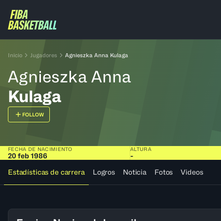
Inicio
Jugadores
Agnieszka Anna Kulaga
Agnieszka Anna
Kulaga
FOLLOW
FECHA DE NACIMIENTO
ALTURA
20 feb 1986
-
Estadísticas de carrera
Logros
Noticia
Fotos
Videos