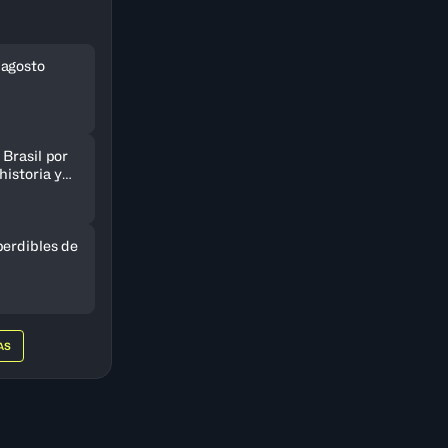
 agosto
Brasil por
historia y
AmeriCup
perdibles de
AS