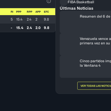
FIBA Basketball
Ver la leyenda
Últimas Noticias
PJ
PPP
RPP
APP
EFC
Resumen del 6 de
5
15.4
2.4
2
9.8
-
15.4
2.4
2.0
9.8
Venezuela vence a 
primera vez en su 
clasifica al FIBA 
Femenino 2027
Cinco partidos im
la Ventana 4
VER TODAS LAS NOTICI