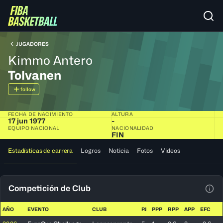
JUGADORES
Kimmo Antero
Tolvanen
follow
FECHA DE NACIMIENTO
ALTURA
17 jun 1977
-
EQUIPO NACIONAL
NACIONALIDAD
FIN
Estadísticas de carrera
Logros
Noticia
Fotos
Videos
Competición de Club
Ver 
AÑO
EVENTO
CLUB
PJ
PPP
RPP
APP
EFC