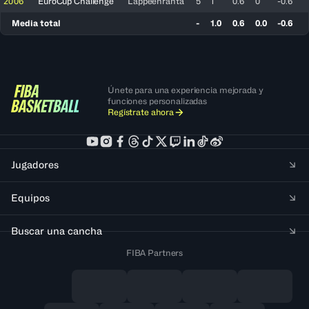
2006
EuroCup Challenge
Lappeenranta
5
1
0.6
0
-0.6
Media total
-
1.0
0.6
0.0
-0.6
Únete para una experiencia mejorada y
funciones personalizadas
Regístrate ahora
Jugadores
Equipos
Buscar una cancha
FIBA Partners