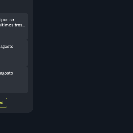
ipos se
ltimos tres
eriCup
 agosto
agosto
AS