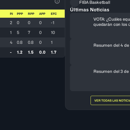
FIBA Basketball
Ver la leyenda
Últimas Noticias
PJ
PPP
RPP
APP
EFC
VOTA: ¿Cuáles equ
2
0
0
0
-1
quedarán con los ú
cupos al FIBA Am
1
5
7
0
10
Femenino 2027?
4
0.8
0.8
0
1
Resumen del 4 de
-
1.2
1.5
0.0
1.7
Resumen del 3 de 
VER TODAS LAS NOTICI