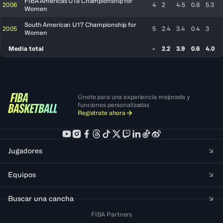
FIBA Americas U18 Championship for
2006
4
2
4.5
0.8
5.3
Women
South American U17 Championship for
2005
5
2.4
3.4
0.4
3
Women
Media total
-
2.2
3.9
0.6
4.0
Únete para una experiencia mejorada y
funciones personalizadas
Regístrate ahora
Jugadores
Equipos
Buscar una cancha
FIBA Partners