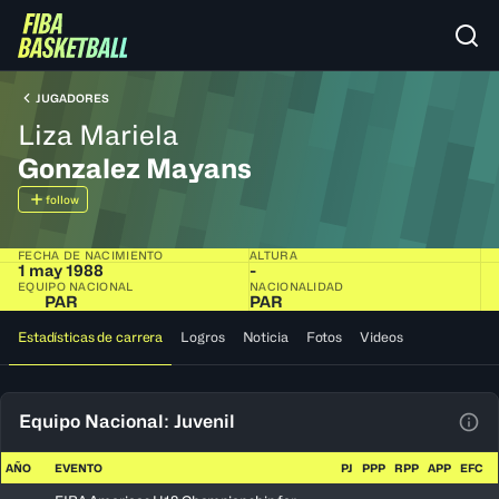
JUGADORES
Liza Mariela
Gonzalez Mayans
follow
FECHA DE NACIMIENTO
ALTURA
1 may 1988
-
EQUIPO NACIONAL
NACIONALIDAD
PAR
PAR
Estadísticas de carrera
Logros
Noticia
Fotos
Videos
Equipo Nacional: Juvenil
Ver 
AÑO
EVENTO
PJ
PPP
RPP
APP
EFC