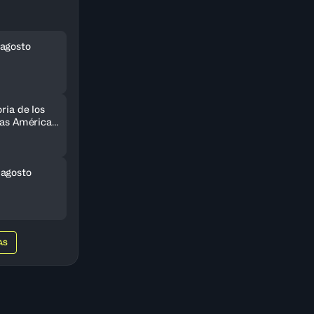
agosto
ria de los
 las Américas
do
 agosto
AS