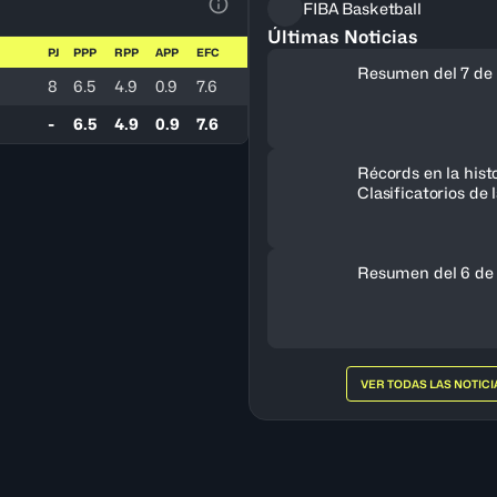
FIBA Basketball
Ver la leyenda
Últimas Noticias
PJ
PPP
RPP
APP
EFC
Resumen del 7 de 
8
6.5
4.9
0.9
7.6
-
6.5
4.9
0.9
7.6
Récords en la histo
Clasificatorios de
a la Copa del Mun
Resumen del 6 de
VER TODAS LAS NOTICI