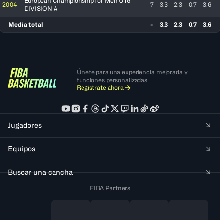
European Championship for Men U16 -
2004
7
3.3
2.3
0.7
3.6
DIVISION A
Media total
-
3.3
2.3
0.7
3.6
Únete para una experiencia mejorada y
funciones personalizadas
Regístrate ahora
Jugadores
Equipos
Buscar una cancha
FIBA Partners