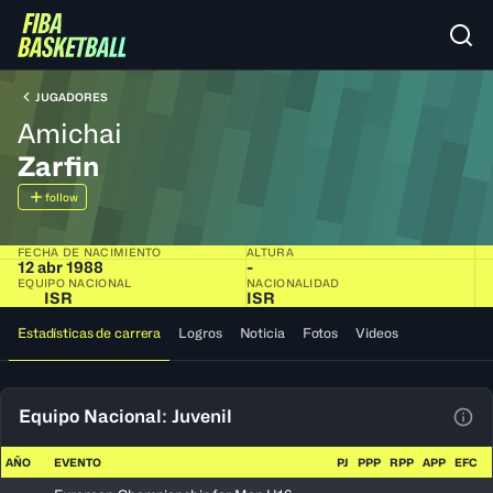
JUGADORES
Amichai
Zarfin
follow
FECHA DE NACIMIENTO
ALTURA
12 abr 1988
-
EQUIPO NACIONAL
NACIONALIDAD
ISR
ISR
Estadísticas de carrera
Logros
Noticia
Fotos
Videos
Equipo Nacional: Juvenil
Ver 
AÑO
EVENTO
PJ
PPP
RPP
APP
EFC