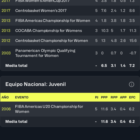
2017
FIBA Women's AmeriCup 2017
4
3.8
1.8
0.5
1.3
2017
Centrobasket Women's 2017
5
7.6
2.4
1.2
8.6
2013
FIBA Americas Championship for Women
4
1.8
3.8
1.8
3.5
2013
COCABA Championship for Womens
3
10.3
5
1.7
11.3
2012
Centrobasket Championship for Women
5
13
4.8
2.6
15.6
Panamerican Olympic Qualifying
2003
3
0
0.7
0
-0.7
Tournament for Women
Media total
-
6.5
3.1
1.4
7.2
Equipo Nacional: Juvenil
Ver 
AÑO
EVENTO
PJ
PPP
RPP
APP
EFC
FIBA Americas U20 Championship for
2006
5
11.6
3.4
0.4
6.2
Women
Media total
-
11.6
3.4
0.4
6.2