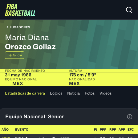
JUGADORES
Maria Diana
Orozco Gollaz
follow
FECHA DE NACIMIENTO
ALTURA
31 may 1986
176 cm / 5'9"
EQUIPO NACIONAL
NACIONALIDAD
MEX
MEX
Estadísticas de carrera
Logros
Noticia
Fotos
Videos
Equipo Nacional: Senior
Ver 
AÑO
EVENTO
PJ
PPP
RPP
APP
EFC