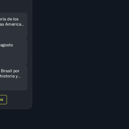
ria de los
 las Américas
do
 agosto
Brasil por
historia y
AmeriCup
AS