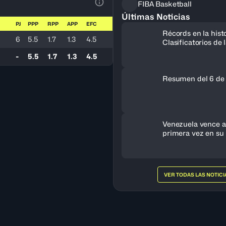
FIBA Basketball
Ver la leyenda
Últimas Noticias
PJ
PPP
RPP
APP
EFC
Récords en la histo
6
5.5
1.7
1.3
4.5
Clasificatorios de
a la Copa del Mun
-
5.5
1.7
1.3
4.5
Resumen del 6 de
Venezuela vence a 
primera vez en su 
clasifica al FIBA 
Femenino 2027
VER TODAS LAS NOTICI