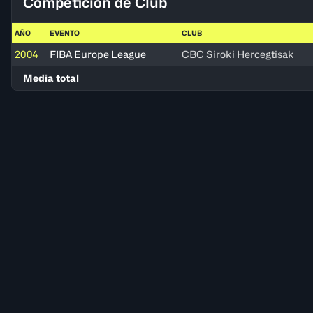
Competición de Club
AÑO
EVENTO
CLUB
2004
FIBA Europe League
CBC Siroki Hercegtisak
Media total