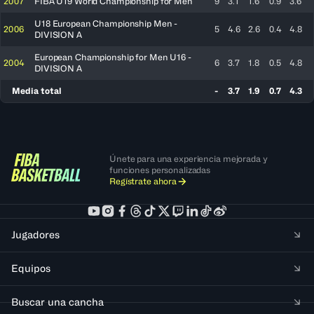
2007
FIBA U19 World Championship for Men
9
3.1
1.6
0.9
3.6
U18 European Championship Men -
2006
5
4.6
2.6
0.4
4.8
DIVISION A
European Championship for Men U16 -
2004
6
3.7
1.8
0.5
4.8
DIVISION A
Media total
-
3.7
1.9
0.7
4.3
Únete para una experiencia mejorada y
funciones personalizadas
Regístrate ahora
Jugadores
Equipos
Buscar una cancha