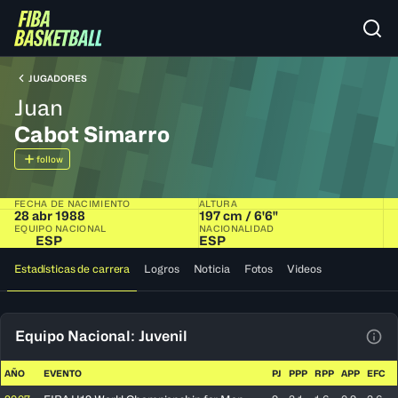
JUGADORES
Juan
Cabot Simarro
follow
FECHA DE NACIMIENTO
ALTURA
28 abr 1988
197 cm / 6'6"
EQUIPO NACIONAL
NACIONALIDAD
ESP
ESP
Estadísticas de carrera
Logros
Noticia
Fotos
Videos
Equipo Nacional: Juvenil
Ver 
AÑO
EVENTO
PJ
PPP
RPP
APP
EFC