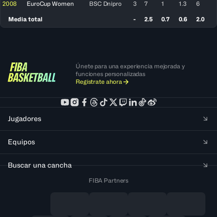
2008
EuroCup Women
BSC Dnipro
3
7
1
1.3
6
Media total
-
2.5
0.7
0.6
2.0
Únete para una experiencia mejorada y
funciones personalizadas
Regístrate ahora
Jugadores
Equipos
Buscar una cancha
FIBA Partners