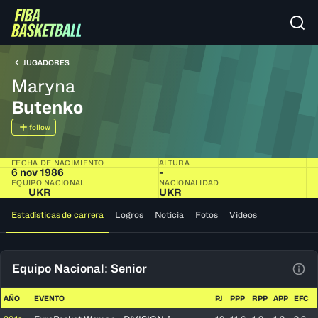
JUGADORES
Maryna
Butenko
follow
FECHA DE NACIMIENTO
ALTURA
6 nov 1986
-
EQUIPO NACIONAL
NACIONALIDAD
UKR
UKR
Estadísticas de carrera
Logros
Noticia
Fotos
Videos
Equipo Nacional: Senior
Ver 
AÑO
EVENTO
PJ
PPP
RPP
APP
EFC