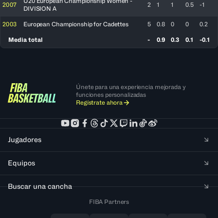
U20 European Championship Women -
2007
2
1
1
0.5
-1
DIVISION A
2003
European Championship for Cadettes
5
0.8
0
0
0.2
Media total
-
0.9
0.3
0.1
-0.1
Únete para una experiencia mejorada y
funciones personalizadas
Regístrate ahora
Jugadores
Equipos
Buscar una cancha
FIBA Partners