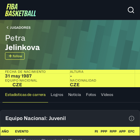
JUGADORES
Petra
Jelinkova
follow
FECHA DE NACIMIENTO
ALTURA
31 may 1987
-
EQUIPO NACIONAL
NACIONALIDAD
CZE
CZE
Estadísticas de carrera
Logros
Noticia
Fotos
Videos
Equipo Nacional: Juvenil
Ver 
AÑO
EVENTO
PJ
PPP
RPP
APP
EFC