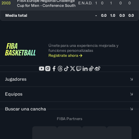
FIBA Europe Regional Challenge
2003
E.N.A.D.
1
0
1
0
0
Cup for Men - Conference South
Media total
-
0.0
1.0
0.0
0.0
Únete para una experiencia mejorada y
funciones personalizadas
Regístrate ahora
Jugadores
Equipos
Buscar una cancha
FIBA Partners