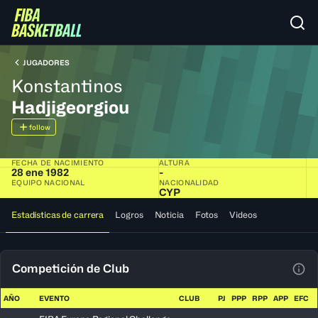
JUGADORES
Konstantinos
Hadjigeorgiou
follow
FECHA DE NACIMIENTO
ALTURA
28 ene 1982
-
EQUIPO NACIONAL
NACIONALIDAD
CYP
Estadísticas de carrera
Logros
Noticia
Fotos
Videos
Competición de Club
Ver 
AÑO
EVENTO
CLUB
PJ
PPP
RPP
APP
EFC