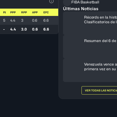
FIBA Basketball
Ver la leyenda
Últimas Noticias
PJ
PPP
RPP
APP
EFC
Récords en la histo
5
4.4
3
0.6
6.6
Clasificatorios de
a la Copa del Mun
-
4.4
3.0
0.6
6.6
Resumen del 6 de
Venezuela vence a 
primera vez en su 
clasifica al FIBA 
Femenino 2027
VER TODAS LAS NOTICI