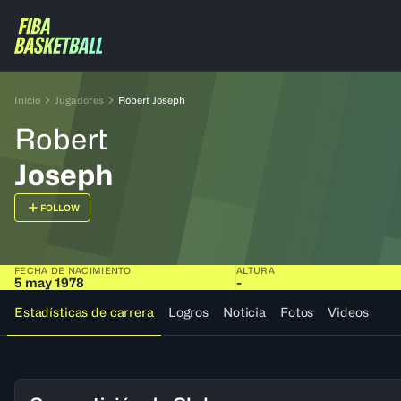
Inicio
Jugadores
Robert Joseph
Robert
Joseph
FOLLOW
FECHA DE NACIMIENTO
ALTURA
5 may 1978
-
Estadísticas de carrera
Logros
Noticia
Fotos
Videos