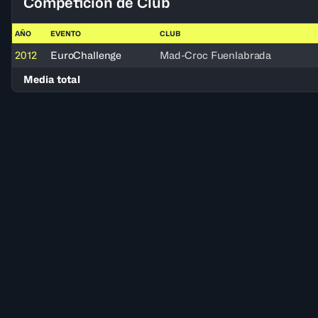
Competición de Club
AÑO
EVENTO
CLUB
2012
EuroChallenge
Mad-Croc Fuenlabrada
Media total