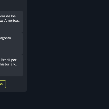
ria de los
 las Américas
do
 agosto
Brasil por
historia y
AmeriCup
AS