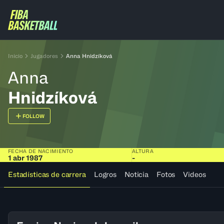
Inicio
Jugadores
Anna Hnidzíková
Anna
Hnidzíková
FOLLOW
FECHA DE NACIMIENTO
ALTURA
1 abr 1987
-
Estadísticas de carrera
Logros
Noticia
Fotos
Videos