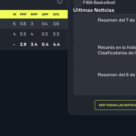
FIBA Basketball
Ver la leyenda
Últimas Noticias
PJ
PPP
RPP
APP
EFC
Resumen del 7 de 
5
0.8
3
0.4
3.6
4
5.5
4
0.3
5.5
-
2.9
3.4
0.4
4.4
Récords en la histo
Clasificatorios de
a la Copa del Mun
Resumen del 6 de
VER TODAS LAS NOTICI