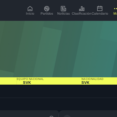
Inicio
Partidos
Noticias
Clasificación
Calendario
M
EQUIPO NACIONAL
NACIONALIDAD
SVK
SVK