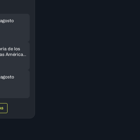
agosto
ria de los
 las Américas
do
 agosto
AS