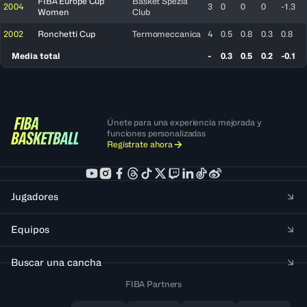
FIBA Europe Cup
Basket Spezia
2004
3
0
0
0
-1.3
Women
Club
2002
Ronchetti Cup
Termomeccanica
4
0.5
0.8
0.3
0.8
Media total
-
0.3
0.5
0.2
-0.1
Únete para una experiencia mejorada y
funciones personalizadas
Regístrate ahora
Jugadores
Equipos
Buscar una cancha
FIBA Partners