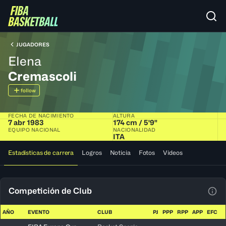
JUGADORES
Elena
Cremascoli
follow
FECHA DE NACIMIENTO
ALTURA
7 abr 1983
174 cm / 5'9"
EQUIPO NACIONAL
NACIONALIDAD
ITA
Estadísticas de carrera
Logros
Noticia
Fotos
Videos
Competición de Club
Ver 
AÑO
EVENTO
CLUB
PJ
PPP
RPP
APP
EFC