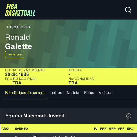
JUGADORES
Ronald
Galette
follow
FECHA DE NACIMIENTO
ALTURA
30 dic 1985
-
EQUIPO NACIONAL
NACIONALIDAD
FRA
FRA
Estadísticas de carrera
Logros
Noticia
Fotos
Videos
Equipo Nacional: Juvenil
Ver 
AÑO
EVENTO
PJ
PPP
RPP
APP
EFC