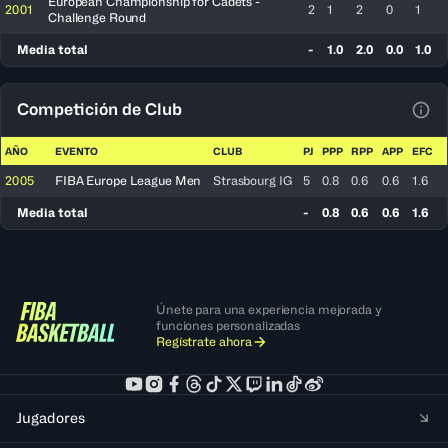
European Championship for Cadets -
2001
2
1
2
0
1
Challenge Round
Media total
-
1.0
2.0
0.0
1.0
Competición de Club
Ver 
AÑO
EVENTO
CLUB
PJ
PPP
RPP
APP
EFC
2005
FIBA Europe League Men
Strasbourg IG
5
0.8
0.6
0.6
1.6
Media total
-
0.8
0.6
0.6
1.6
Únete para una experiencia mejorada y
funciones personalizadas
Regístrate ahora
Jugadores