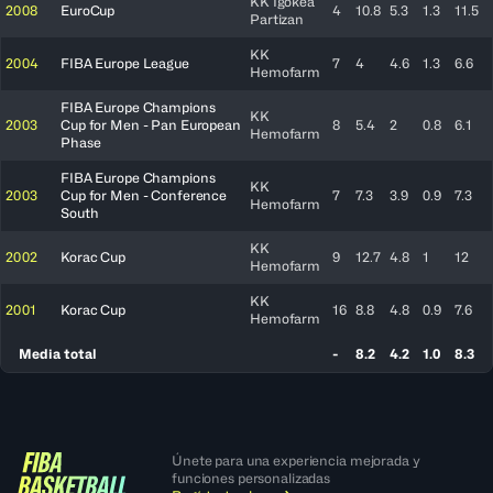
KK Igokea
2008
EuroCup
4
10.8
5.3
1.3
11.5
Partizan
KK
2004
FIBA Europe League
7
4
4.6
1.3
6.6
Hemofarm
FIBA Europe Champions
KK
2003
Cup for Men - Pan European
8
5.4
2
0.8
6.1
Hemofarm
Phase
FIBA Europe Champions
KK
2003
Cup for Men - Conference
7
7.3
3.9
0.9
7.3
Hemofarm
South
KK
2002
Korac Cup
9
12.7
4.8
1
12
Hemofarm
KK
2001
Korac Cup
16
8.8
4.8
0.9
7.6
Hemofarm
Media total
-
8.2
4.2
1.0
8.3
Únete para una experiencia mejorada y
funciones personalizadas