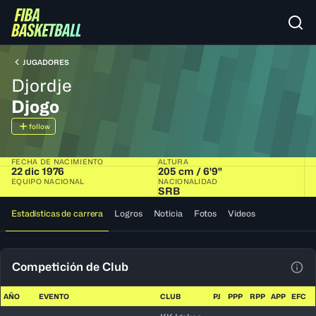
JUGADORES
Djordje
Djogo
follow
FECHA DE NACIMIENTO
ALTURA
22 dic 1976
205 cm / 6'9"
EQUIPO NACIONAL
NACIONALIDAD
SRB
Estadísticas de carrera
Logros
Noticia
Fotos
Videos
Competición de Club
Ver 
AÑO
EVENTO
CLUB
PJ
PPP
RPP
APP
EFC