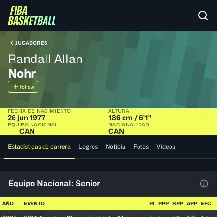
JUGADORES
Randall Allan
Nohr
follow
FECHA DE NACIMIENTO
ALTURA
26 jun 1977
186 cm / 6'1"
EQUIPO NACIONAL
NACIONALIDAD
CAN
CAN
Estadísticas de carrera
Logros
Noticia
Fotos
Videos
Equipo Nacional: Senior
Ver 
AÑO
EVENTO
PJ
PPP
RPP
APP
EFC