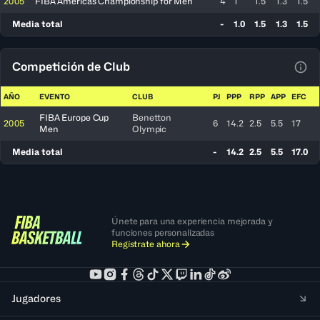
2005
FIBA Americas Championship for Men
4
1
1.5
1.3
1.5
Media total
-
1.0
1.5
1.3
1.5
Competición de Club
Ver 
AÑO
EVENTO
CLUB
PJ
PPP
RPP
APP
EFC
FIBA Europe Cup
Benetton
2005
6
14.2
2.5
5.5
17
Men
Olympic
Media total
-
14.2
2.5
5.5
17.0
Únete para una experiencia mejorada y
funciones personalizadas
Regístrate ahora
Jugadores