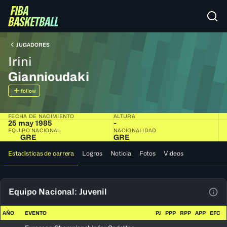
JUGADORES
Irini
Giannioudaki
follow
FECHA DE NACIMIENTO
ALTURA
25 may 1985
-
EQUIPO NACIONAL
NACIONALIDAD
GRE
GRE
Estadísticas de carrera
Logros
Noticia
Fotos
Videos
Equipo Nacional: Juvenil
Ver 
AÑO
EVENTO
PJ
PPP
RPP
APP
EFC