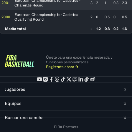
European Championship for Cadettes -
2001
3
2
1
0.3
2.3
Challenge Round
European Championship for Cadettes -
2000
2
0
0.5
0
0.5
Qualifying Round
Media total
-
1.2
0.8
0.2
1.6
Únete para una experiencia mejorada y
funciones personalizadas
Regístrate ahora
Jugadores
Equipos
Buscar una cancha
FIBA Partners