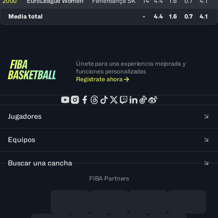
2000
EuroLeague Women
Fenerbahçe SK
14
4.4
1.6
0.7
4.1
Media total
-
4.4
1.6
0.7
4.1
Únete para una experiencia mejorada y
funciones personalizadas
Regístrate ahora
Jugadores
Equipos
Buscar una cancha
FIBA Partners