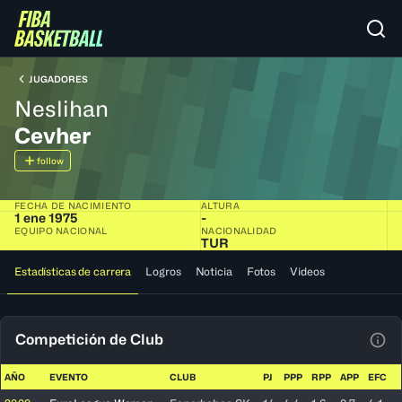
JUGADORES
Neslihan
Cevher
follow
FECHA DE NACIMIENTO
ALTURA
1 ene 1975
-
EQUIPO NACIONAL
NACIONALIDAD
TUR
Estadísticas de carrera
Logros
Noticia
Fotos
Videos
Competición de Club
Ver 
AÑO
EVENTO
CLUB
PJ
PPP
RPP
APP
EFC