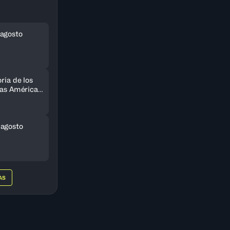
agosto
ria de los
 las Américas
do
 agosto
AS