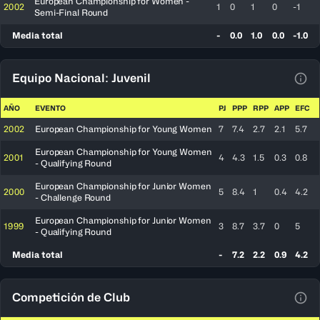
European Championship for Women -
2002
1
0
1
0
-1
Semi-Final Round
Media total
-
0.0
1.0
0.0
-1.0
Equipo Nacional: Juvenil
Ver 
AÑO
EVENTO
PJ
PPP
RPP
APP
EFC
2002
European Championship for Young Women
7
7.4
2.7
2.1
5.7
European Championship for Young Women
2001
4
4.3
1.5
0.3
0.8
- Qualifying Round
European Championship for Junior Women
2000
5
8.4
1
0.4
4.2
- Challenge Round
European Championship for Junior Women
1999
3
8.7
3.7
0
5
- Qualifying Round
Media total
-
7.2
2.2
0.9
4.2
Competición de Club
Ver 