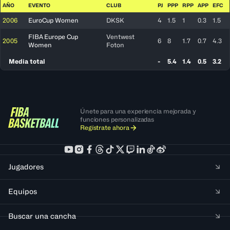
AÑO
EVENTO
CLUB
PJ
PPP
RPP
APP
EFC
2006
EuroCup Women
DKSK
4
1.5
1
0.3
1.5
FIBA Europe Cup
Ventwest
2005
6
8
1.7
0.7
4.3
Women
Foton
Media total
-
5.4
1.4
0.5
3.2
Únete para una experiencia mejorada y
funciones personalizadas
Regístrate ahora
Jugadores
Equipos
Buscar una cancha