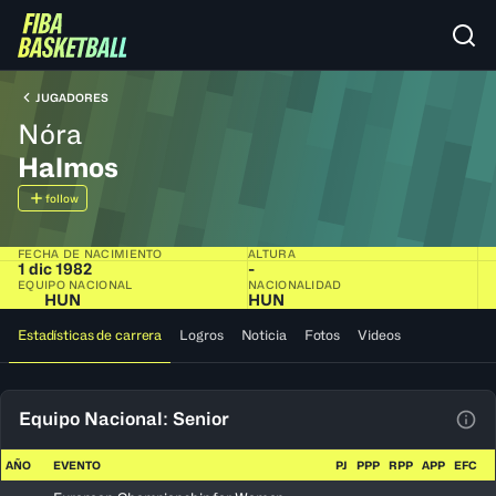
JUGADORES
Nóra
Halmos
follow
FECHA DE NACIMIENTO
ALTURA
1 dic 1982
-
EQUIPO NACIONAL
NACIONALIDAD
HUN
HUN
Estadísticas de carrera
Logros
Noticia
Fotos
Videos
Equipo Nacional: Senior
Ver 
AÑO
EVENTO
PJ
PPP
RPP
APP
EFC