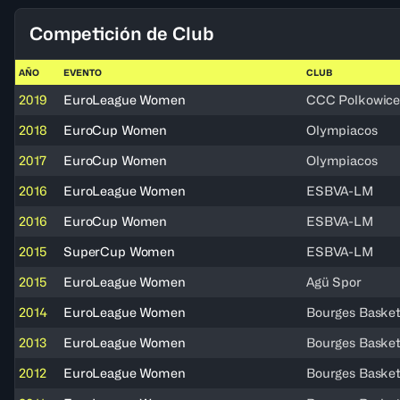
Competición de Club
AÑO
EVENTO
CLUB
2019
EuroLeague Women
CCC Polkowic
2018
EuroCup Women
Olympiacos
2017
EuroCup Women
Olympiacos
2016
EuroLeague Women
ESBVA-LM
2016
EuroCup Women
ESBVA-LM
2015
SuperCup Women
ESBVA-LM
2015
EuroLeague Women
Agü Spor
2014
EuroLeague Women
Bourges Baske
2013
EuroLeague Women
Bourges Baske
2012
EuroLeague Women
Bourges Baske