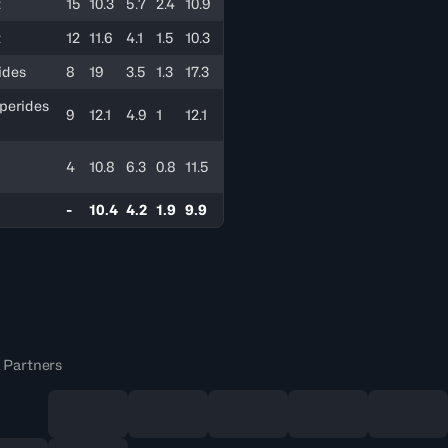
t
15
10.3
5.7
2.4
10.9
t
12
11.6
4.1
1.5
10.3
ides
8
19
3.5
1.3
17.3
perides
9
12.1
4.9
1
12.1
4
10.8
6.3
0.8
11.5
-
10.4
4.2
1.9
9.9
 Partners