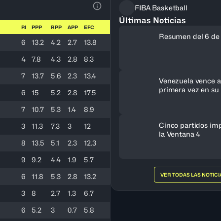
FIBA Basketball
Ver la leyenda
Últimas Noticias
PJ
PPP
RPP
APP
EFC
Resumen del 6 de
6
13.2
4.2
2.7
13.8
4
7.8
4.3
2.8
8.3
7
13.7
5.6
2.3
13.4
Venezuela vence a 
primera vez en su 
6
15
5.2
2.8
17.5
clasifica al FIBA 
Femenino 2027
7
10.7
5.3
1.4
8.9
Cinco partidos im
3
11.3
7.3
3
12
la Ventana 4
8
13.5
5.1
2.3
12.3
9
9.2
4.4
1.9
5.7
VER TODAS LAS NOTICI
6
11.8
5.3
2.8
13.2
3
8
2.7
1.3
6.7
6
5.2
3
0.7
5.8