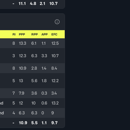
-
11.1
4.8
2.1
10.7
Ver la leyenda
PJ
PPP
RPP
APP
EFC
8
13.3
6.1
1.1
12.5
3
12.3
6.3
3.3
10.7
8
10.9
2.8
1.4
8.4
5
13
5.6
1.8
12.2
7
7.9
3.6
0.3
3.4
nd
5
12
10
0.6
13.2
nd
4
6.3
6.3
0
9
-
10.9
5.5
1.1
9.7