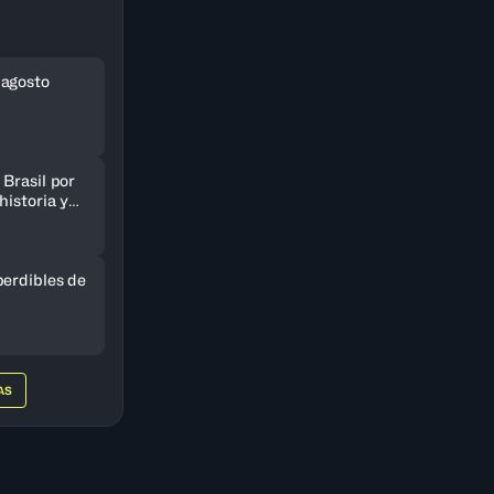
 agosto
Brasil por
historia y
AmeriCup
perdibles de
AS