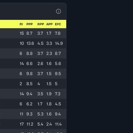
Ver la leyenda
PJ
PPP
RPP
APP
EFC
e
15
8.7
3.7
1.7
7.8
10
13.6
4.5
3.3
14.9
6
8.8
3.7
2.3
8.7
14
6.6
2.6
1.6
5.6
6
9.8
3.7
1.5
9.5
2
8.5
4
1.5
5
14
9.4
3.5
1.9
7.3
t
6
6.2
1.7
1.8
4.5
t
11
9.3
5.3
1.6
9.4
t
17
11.2
5.4
2.4
11.4