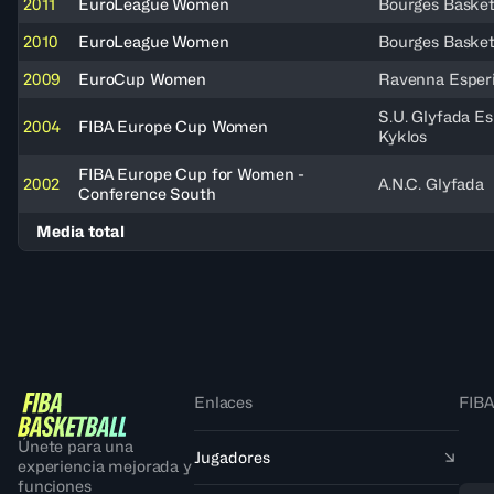
2011
EuroLeague Women
Bourges Baske
2010
EuroLeague Women
Bourges Baske
2009
EuroCup Women
Ravenna Esper
S.U. Glyfada Es
2004
FIBA Europe Cup Women
Kyklos
FIBA Europe Cup for Women -
2002
A.N.C. Glyfada
Conference South
Media total
Enlaces
FIBA
Únete para una
Jugadores
experiencia mejorada y
funciones