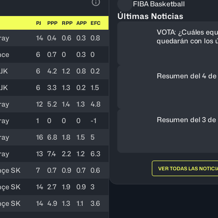
FIBA Basketball
Ver la leyenda
Últimas Noticias
PJ
PPP
RPP
APP
EFC
VOTA: ¿Cuáles equ
ray
14
0.4
0.6
0.3
0.8
quedarán con los ú
cupos al FIBA Am
hce
6
0.7
0
0.3
0
Femenino 2027?
 JK
6
4.2
1.2
0.8
0.2
Resumen del 4 de
 JK
6
3.3
1.3
0.2
1.5
ray
12
5.2
1.4
1.3
4.8
Resumen del 3 de 
ray
1
0
0
0
-1
ray
16
6.8
1.8
1.5
5
ray
13
7.4
2.2
1.2
6.3
VER TODAS LAS NOTICI
hçe SK
7
0.7
0.9
0.7
0.6
hçe SK
14
2.7
1.9
0.9
3
hçe SK
14
4.9
1.3
1.1
3.6