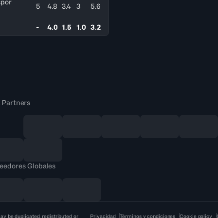
spor
5
4.8
3.4
3
5.6
-
4.0
1.5
1.0
3.2
 Partners
eedores Globales
ay be duplicated, redistributed or
Privacidad
Términos y condiciones
Cookie policy