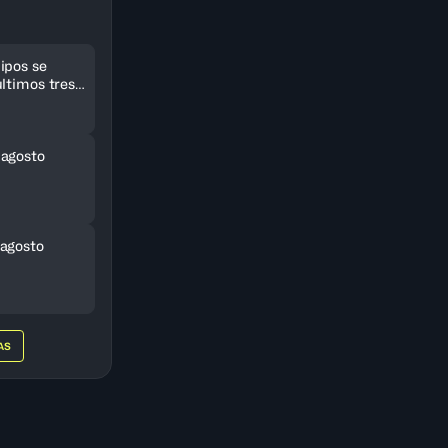
ipos se
ltimos tres
eriCup
 agosto
agosto
AS