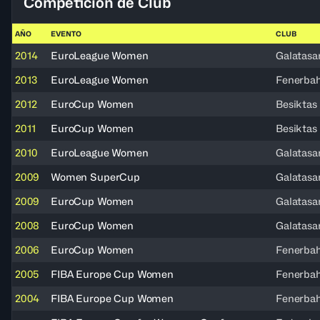
Competición de Club
AÑO
EVENTO
CLUB
2014
EuroLeague Women
Galatasa
2013
EuroLeague Women
Fenerba
2012
EuroCup Women
Besiktas
2011
EuroCup Women
Besiktas
2010
EuroLeague Women
Galatasa
2009
Women SuperCup
Galatasa
2009
EuroCup Women
Galatasa
2008
EuroCup Women
Galatasa
2006
EuroCup Women
Fenerba
2005
FIBA Europe Cup Women
Fenerba
2004
FIBA Europe Cup Women
Fenerba