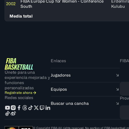
FIBA Europe Cup for Women - Conference
Erdemir
2002
South
Kulubu
Media total
Enlaces
FIBA
Únete para una
Jugadores
experiencia mejorada y
funciones
personalizadas
Equipos
Regístrate ahora
Redes sociales
Prov
Buscar una cancha
© Copyright FIBA All rights reserved. No portion of FIBA.basketball m