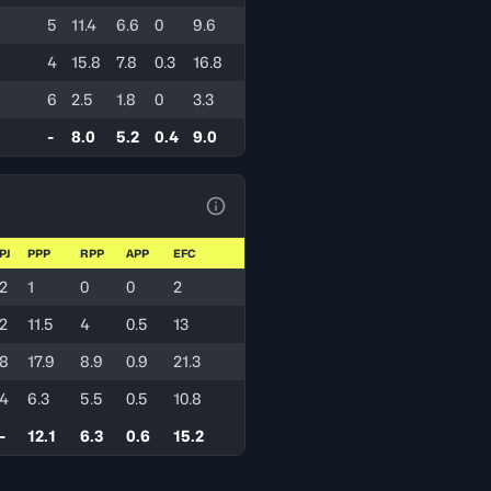
5
11.4
6.6
0
9.6
4
15.8
7.8
0.3
16.8
6
2.5
1.8
0
3.3
-
8.0
5.2
0.4
9.0
Ver la leyenda
PJ
PPP
RPP
APP
EFC
2
1
0
0
2
2
11.5
4
0.5
13
8
17.9
8.9
0.9
21.3
4
6.3
5.5
0.5
10.8
-
12.1
6.3
0.6
15.2