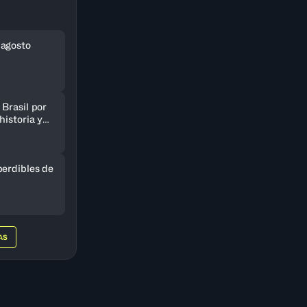
 agosto
Brasil por
historia y
AmeriCup
perdibles de
AS