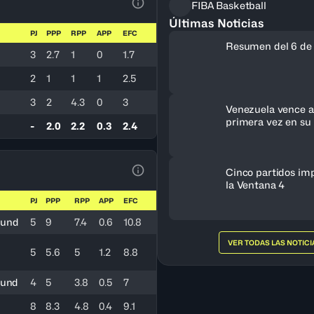
FIBA Basketball
Ver la leyenda
Últimas Noticias
PJ
PPP
RPP
APP
EFC
Resumen del 6 de
3
2.7
1
0
1.7
2
1
1
1
2.5
3
2
4.3
0
3
Venezuela vence a 
primera vez en su 
-
2.0
2.2
0.3
2.4
clasifica al FIBA 
Femenino 2027
Cinco partidos im
Ver la leyenda
la Ventana 4
PJ
PPP
RPP
APP
EFC
ound
5
9
7.4
0.6
10.8
VER TODAS LAS NOTICI
5
5.6
5
1.2
8.8
ound
4
5
3.8
0.5
7
8
8.3
4.8
0.4
9.1