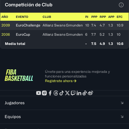
Competición de Club
Ver 
AÑO
EVENTO
CLUB
PJ
PPP
RPP
APP
EFC
2009
EuroChallenge
Allianz Swans Gmunden
10
7.4
4.7
1.3
10.9
2006
EuroCup
Allianz Swans Gmunden
6
7.7
5.2
1.3
10
Media total
-
7.5
4.9
1.3
10.6
Únete para una experiencia mejorada y
funciones personalizadas
Regístrate ahora
Jugadores
Equipos