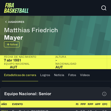
JUGADORES
Matthias Friedrich
Mayer
follow
FECHA DE NACIMIENTO
ALTURA
7 abr 1981
-
EQUIPO NACIONAL
NACIONALIDAD
AUT
AUT
Estadísticas de carrera
Logros
Noticia
Fotos
Videos
Equipo Nacional: Senior
Ver 
AÑO
EVENTO
PJ
PPP
RPP
APP
EFC