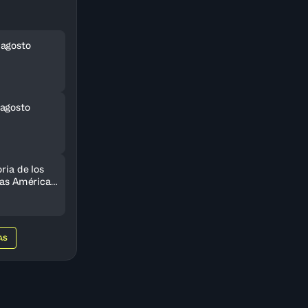
 agosto
agosto
ria de los
 las Américas
do
AS