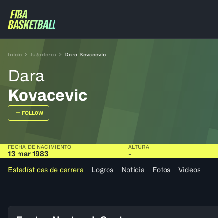
Inicio
Jugadores
Dara Kovacevic
Dara
Kovacevic
FOLLOW
FECHA DE NACIMIENTO
ALTURA
13 mar 1983
-
Estadísticas de carrera
Logros
Noticia
Fotos
Videos