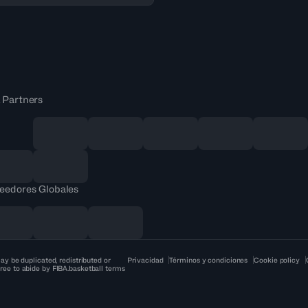
 Partners
eedores Globales
ay be duplicated, redistributed or
Privacidad
Términos y condiciones
Cookie policy
ree to abide by FIBA.basketball terms