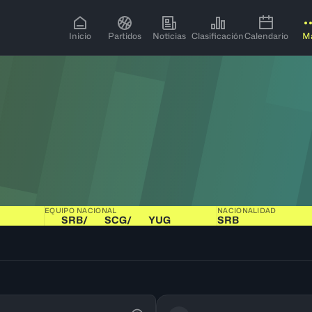
Inicio
Partidos
Noticias
Clasificación
Calendario
M
EQUIPO NACIONAL
NACIONALIDAD
SRB
/
SCG
/
YUG
SRB