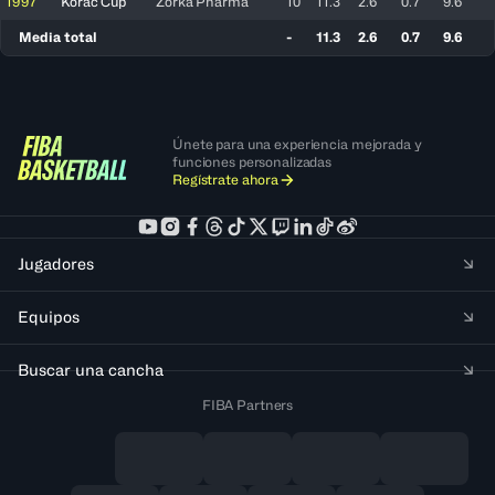
1997
Korac Cup
Zorka Pharma
10
11.3
2.6
0.7
9.6
Media total
-
11.3
2.6
0.7
9.6
Únete para una experiencia mejorada y
funciones personalizadas
Regístrate ahora
Jugadores
Equipos
Buscar una cancha
FIBA Partners