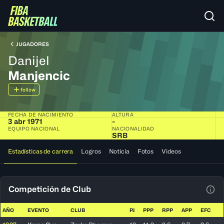
JUGADORES
Danijel
Manjencic
follow
FECHA DE NACIMIENTO
ALTURA
3 abr 1971
-
EQUIPO NACIONAL
NACIONALIDAD
SRB
Estadísticas de carrera
Logros
Noticia
Fotos
Videos
Competición de Club
Ver 
AÑO
EVENTO
CLUB
PJ
PPP
RPP
APP
EFC